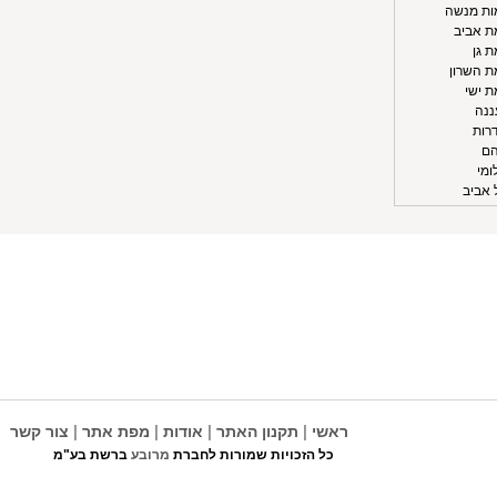
מות מנשה
מת אביב
ת גן
מת השרון
ת ישי
ננה
דרות
הם
ומי
 אביב
|
|
|
|
ראשי
תקנון האתר
אודות
מפת אתר
צור קשר
כל הזכויות שמורות לחברת
מרובע
ברשת בע"מ