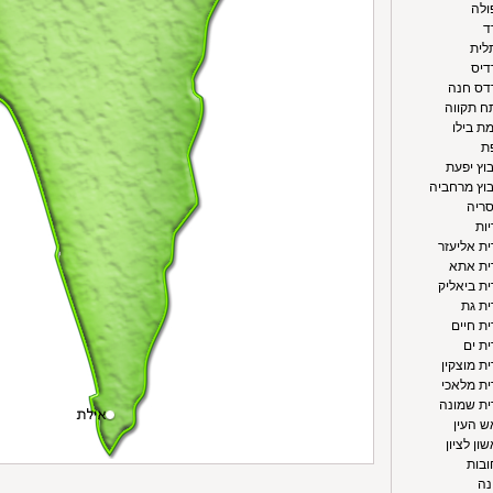
ולה
ד
תלית
דיס
רדס חנה
תח תקווה
מת בילו
פת
בוץ יפעת
בוץ מרחביה
סריה
יות
ית אליעזר
רית אתא
ית ביאליק
ית גת
ית חיים
ית ים
ית מוצקין
ית מלאכי
רית שמונה
ש העין
ון לציון
ובות
נה