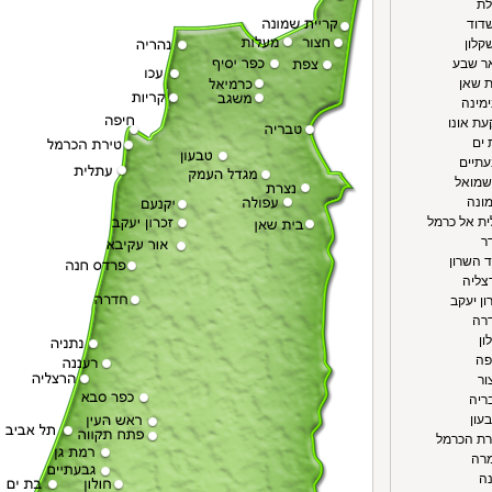
לת
שדוד
קלון
אר שבע
ת שאן
ימינה
עת אונו
 ים
עתיים
 שמואל
מונה
לית אל כרמל
ר
ד השרון
רצליה
ון יעקב
דרה
ון
פה
ור
בריה
בעון
ירת הכרמל
מרה
נה