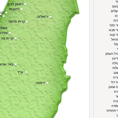
וד
קנעם
ושלים
כא
נית
ר יסיף
פר סבא
ר קנא
מיאל
מל
ד
גדל העמק
יעין
טולה
עלות
שגב
ריה
ה דוד
וה שאנן
רת
ר
ניה
ספיה
יר תחתית
ו