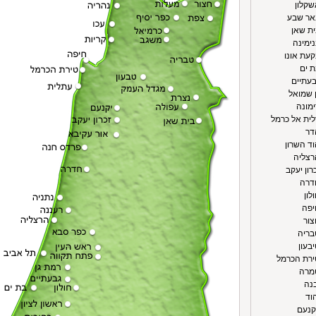
שקלון
באר שבע
ית שאן
נימינה
קעת אונו
ת ים
בעתיים
ן שמואל
ימונה
לית אל כרמל
דר
וד השרון
רצליה
רון יעקב
חדרה
לון
יפה
צור
בריה
בעון
ירת הכרמל
טמרה
בנה
וד
וקנעם