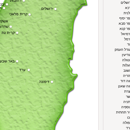
רושלים
רכא
לנית
פר יסיף
פר סבא
פר קנא
רמיאל
רמל
ד
מגדל העמק
דיעין
טולה
עלות
משגב
הריה
וה דוד
וה שאנן
צרת
שר
תניה
וספיה
יר תחתית
ו
פולה
רד