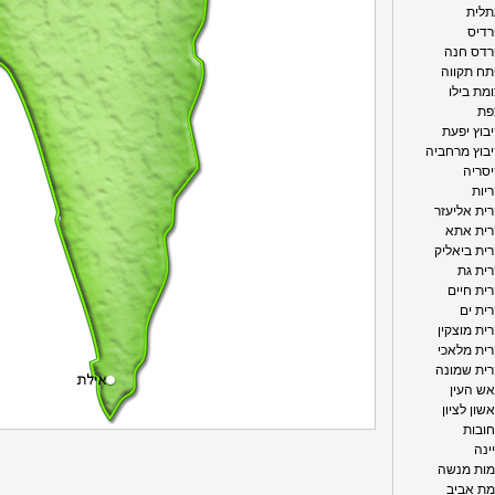
תלית
רדיס
פרדס חנה
תח תקווה
מת בילו
פת
יבוץ יפעת
יבוץ מרחביה
יסריה
ריות
רית אליעזר
רית אתא
רית ביאליק
רית גת
רית חיים
רית ים
ית מוצקין
רית מלאכי
רית שמונה
אש העין
שון לציון
חובות
ינה
רמות מנשה
מת אביב