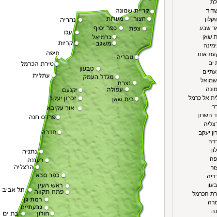
לת
שדוד
קלון
אר שבע
ת שאן
ימינה
עת אונו
 ים
עתיים
 שמואל
מונה
ית אל כרמל
ר
ד השרון
צליה
ון יעקב
דרה
ון
פה
ור
ריה
עון
רת הכרמל
מרה
נה