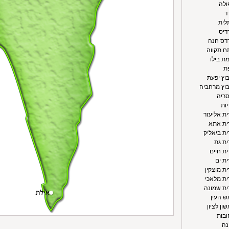
ולה
ד
לית
דיס
רדס חנה
ח תקווה
מת בילו
פת
בוץ יפעת
בוץ מרחביה
סריה
יות
ית אליעזר
רית אתא
ית ביאליק
ית גת
ית חיים
ית ים
ת מוצקין
ית מלאכי
ית שמונה
ש העין
ון לציון
ובות
נה