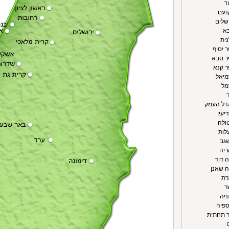
ד
קנעם
ושלים
כא
נית
ר יסיף
פר סבא
ר קנא
מיאל
מל
ד
גדל העמק
יעין
ולה
לות
שגב
ריה
ה דוד
ה שאנן
רת
ר
ניה
ספיה
ר תחתית
ו